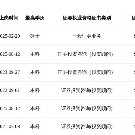
期货公司提供中间介绍业务。
28
年征程，历史悠久，营业部专
上岗时间
最高学历
证券执业资格证书类别
全面服务、丰富的特色咨询，使得营
025-02-20
硕士
一般证券业务
场地有1296平方米，贵宾室16
70个机位供客户使用；宽敞明亮的
025-08-12
本科
证券投资咨询（投资顾问）
委托系统，自助、网上交易、手机A
023-09-27
本科
证券投资咨询（投资顾问）
为投资者提供最好的交易平台。
022-09-01
本科
证券投资咨询(投资顾问)
025-08-12
本科
证券投资咨询(投资顾问)
021-03-08
本科
证券投资咨询(投资顾问)