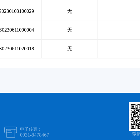
S0230103100029
无
S0230611090004
无
S0230611020018
无

电子传真：
微
0931-8478467