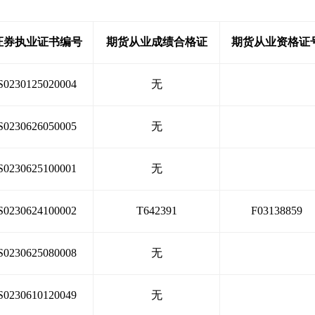
注于经纪咨询业务发展和市场业务的开拓。
专业到位
证券执业证书编号
期货从业成绩合格证
期货从业资格证
业部从最初的市值2156万增长到现在31亿。目前营
S0230125020004
无
间，全部配备高端电脑和液晶显示器；环境优雅的大户室
散户大厅设有自助委托机11台。营业部拥有国内领先
S0230626050005
无
PP等多种委托形式供投资者选择,系统不断升级，始
S0230625100001
无
S0230624100002
T642391
F03138859
S0230625080008
无
S0230610120049
无