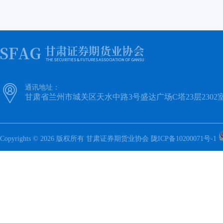

通讯地址：
甘肃省兰州市城关区天水中路3号盛达广场C塔23层2302
Copyrights © 2026 版权所有 甘肃证券期货业协会
陇ICP备10200071号-1