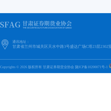

通讯地址：
甘肃省兰州市城关区天水中路3号盛达广场C塔23层2302
Copyrights © 2026 版权所有 甘肃证券期货业协会
陇ICP备10200071号-1