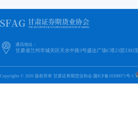

通讯地址：
甘肃省兰州市城关区天水中路3号盛达广场C塔23层2302
Copyrights © 2026 版权所有 甘肃证券期货业协会
陇ICP备10200071号-1