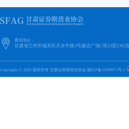

通讯地址：
甘肃省兰州市城关区天水中路3号盛达广场C塔23层2302
Copyrights © 2026 版权所有 甘肃证券期货业协会
陇ICP备10200071号-1