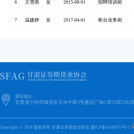
6
王雪燕
女
2015-08-01
招聘培训岗
7
温婕婷
女
2017-04-01
柜台业务岗

通讯地址：
甘肃省兰州市城关区天水中路3号盛达广场C塔23层2302
Copyrights © 2026 版权所有 甘肃证券期货业协会
陇ICP备10200071号-1